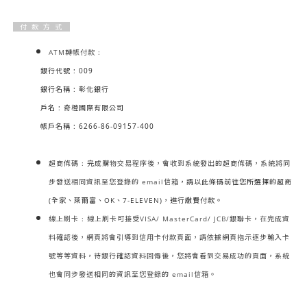
付 款 方 式
ATM轉帳付款 :
銀行代號 : 009
銀行名稱 : 彰化銀行
戶名 : 奇橙國際有限公司
帳戶名稱 : 6266-86-09157-400
超商條碼 : 完成購物交易程序後，會收到系統發出的超商條碼，系統將同
步發送相同資訊至您登錄的 email信箱，
請以此條碼前往您所選擇的超商
(全家、萊爾富、OK、7-ELEVEN)，進行繳費付款。
線上刷卡 : 線上刷卡可接受VISA/ MasterCard/ JCB/銀聯卡，在完成資
料確認後，網頁將會引導到信用卡付款頁面，請依據網頁指示逐步輸入卡
號等等資料，待銀行確認資料回傳後，您將會看到交易成功的頁面，系統
也會同步發送相同的資訊至您登錄的 email信箱。