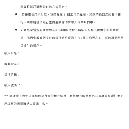
款會根據訂購時的付款方式而定。
若使用信用卡付款，我們會在 3 個工作天左右，將款項退回您的發卡銀
行。請聯絡發卡銀行查詢退款何時會存入你的戶口中。
如果您是透過超商繳費或ATM轉帳付款，請依下方格式提供您的帳戶資
訊，我們會根據您提供的銀行帳戶資訊，在7個工作天左右，將款項退回至
您提供的帳戶。
帳戶戶名：
聯繫電話：
銀行名稱：
帳戶號碼 ：
** 請注意，我們只能退款至台灣的銀行帳戶，且該銀行帳戶戶名必須與該退貨訂單上
所填寫的帳單聯絡人資訊一致。