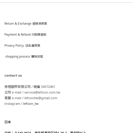
Return & Exchange 退換貨政策
Payment & Refund 付款與退款
Privacy Policy 隐私權政策
shopping process
購
物流程
contact us
奇橙國際有限公司 / 統編 54572461
公司 e-mail / service@lefoon.com.tw
客服 e-mail / lefoontw@gmail.com
instagram /
lefoon_tw
日本
住所：〒130-0021 東京都墨田区緑4-28-2 君和田ビル