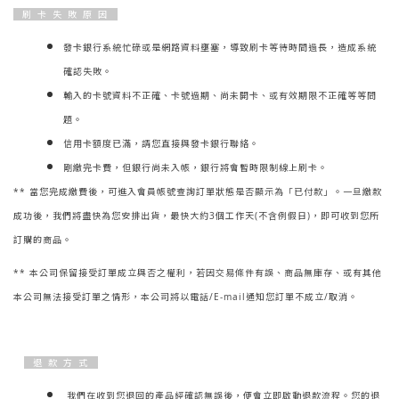
刷 卡 失 敗 原 因
發卡銀行系統忙碌或是網路資料壅塞，導致刷卡等待時間過長，造成系統
確認失敗。
輸入的卡號資料不正確、卡號過期、尚未開卡、或有效期限不正確等等問
題。
信用卡額度已滿，請您直接與發卡銀行聯絡。
剛繳完卡費，但銀行尚未入帳，銀行將會暫時限制線上刷卡。
** 當您完成繳費後，可進入會員帳號查詢訂單狀態是否顯示為「已付款」。一旦繳款
成功後，我們將盡快為您安排出貨，最快大約3個工作天(不含例假日)，即可收到您所
訂購的商品。
** 本公司保留接受訂單成立與否之權利，若因交易條件有誤、商品無庫存、或有其他
本公司無法接受訂單之情形，本公司將以電話/E-mail通知您訂單不成立/取消。
退 款 方 式
我們在收到您退回的產品經確認無誤後，便會立即啟動退款流程。您的退