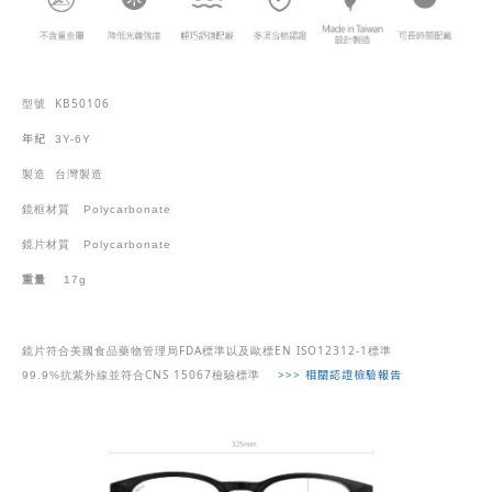
KB50106
型號
年紀
3Y-6Y
製造
台灣製造
鏡框材質
Polycarbonate
鏡片材質
Polycarbonate
重量
17g
FDA
EN ISO12312-1
鏡片符合美國食品藥物管理局
標準以及歐標
標準
CNS 15067
>>>
相關認證檢驗報告
99.9%
抗紫外線並符合
檢驗標準