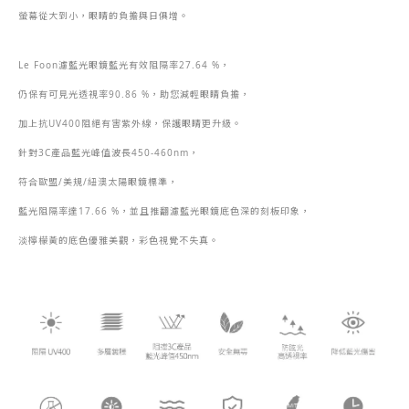
螢幕從大到小，眼睛的負擔與日俱增。
Le Foon
濾藍光眼鏡藍光有效阻隔率
27.64 %
，
仍保有可見光透視率
90.86 %
，助您減輕眼睛負擔，
加上抗
UV400
阻絕有害紫外線，保護眼睛更升級。
針對
3C
產品藍光峰值波長
450-460nm
，
符合歐盟
/
美規
/
紐澳太陽眼鏡標準，
藍光阻隔率達
17.66 %
，並且推翻濾藍光眼鏡底色
深的刻板印象，
淡檸檬黃的底色優雅美觀，彩色視覺不失真。