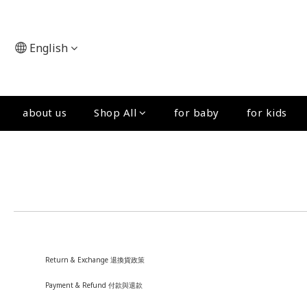
English
about us
Shop All
for baby
for kids
Return & Exchange 退換貨政策
Payment & Refund 付款與退款