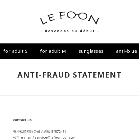
for adult S
for adult M
sunglasses
anti-blue 
ANTI-FRAUD STATEMENT
contact us
奇橙國際有限公司 / 統編 54572461
公司 e-mail / service@lefoon.com.tw