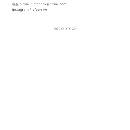
客服 e-mail / lefoontw@gmail.com
instagram /
lefoon_tw
2020 © LEFOON