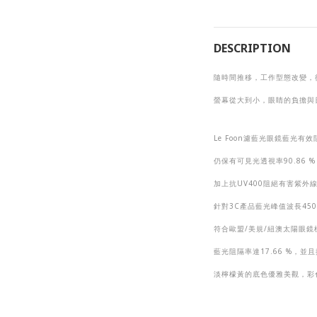
DESCRIPTION
隨時間推移，工作型態改變，
螢幕從大到小，眼睛的負擔與
Le Foon
濾藍光眼鏡藍光有效
仍保有可見光透視率
90.86 %
加上抗
UV400
阻絕有害紫外
針對
3C
產品藍光峰值波長
450
符合歐盟
/
美規
/
紐澳太陽眼鏡
藍光阻隔率達
17.66 %
，並且
淡檸檬黃的底色優雅美觀，彩