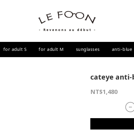
for adult S
for adult M
sunglasses
anti-blue 
cateye anti-b
NT$1,480