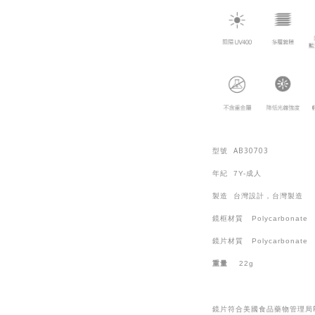
AB30703
型號
年紀
7Y-
成人
製造
台灣設計，台灣製造
鏡框材質
Polycarbonate
鏡片材質
Polycarbonate
重量
22g
鏡片符合美國食品藥物管理局