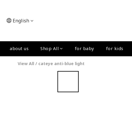
English
about us
Shop All
for baby
for kids
View All
/
cateye anti-blue light