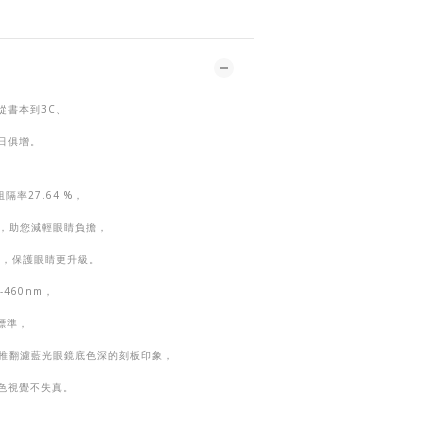
從書本到
3C
、
日俱增。
阻隔率
27.64 %
，
，助您減輕眼睛負擔，
線，保護眼睛更升級。
-460nm
，
標準，
推翻濾藍光眼鏡底色
深的刻板印象，
色視覺不失真。