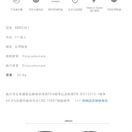
AB80201
型號
年紀
7Y-
成人
製造
台灣製造
鏡框材質
Polycarbonate
鏡片材質
Polycarbonate
重量
20.8g
FDA
EN ISO12312-1
鏡片符合美國食品藥物管理局
標準以及歐標
標準
CNS 15067
>>>
相關認證檢驗報告
99.9%
抗紫外線並符合
檢驗標準