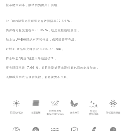
螢幕從大到小，眼睛的負擔與日俱增。
Le Foon
濾藍光眼鏡藍光有效阻隔率
27.64 %
，
仍保有可見光透視率
90.86 %
，助您減輕眼睛負擔，
加上抗
UV400
阻絕有害紫外線，保護眼睛更升級。
針對
3C
產品藍光峰值波長
450-460nm
，
符合歐盟
/
美規
/
紐澳太陽眼鏡標準，
藍光阻隔率達
17.66 %
，並且推翻濾藍光眼鏡底色
深的刻板印象，
淡檸檬黃的底色優雅美觀，彩色視覺不失真。