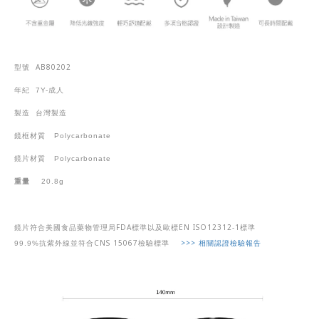
AB80202
型號
年紀
7Y-
成人
製造
台灣製造
鏡框材質
Polycarbonate
鏡片材質
Polycarbonate
重量
20.8g
FDA
EN ISO12312-1
鏡片符合美國食品藥物管理局
標準以及歐標
標準
CNS 15067
>>>
相關認證檢驗報告
99.9%
抗紫外線並符合
檢驗標準