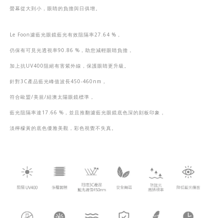
螢幕從大到小，眼睛的負擔與日俱增。
Le Foon
濾藍光眼鏡藍光有效阻隔率
27.64 %
，
仍保有可見光透視率
90.86 %
，助您減輕眼睛負擔，
加上抗
UV400
阻絕有害紫外線，保護眼睛更升級。
針對
3C
產品藍光峰值波長
450-460nm
，
符合歐盟
/
美規
/
紐澳太陽眼鏡標準，
藍光阻隔率達
17.66 %
，並且推翻濾藍光眼鏡底色
深的刻板印象，
淡檸檬黃的底色優雅美觀，彩色視覺不失真。