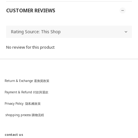
CUSTOMER REVIEWS
No review for this product
Return & Exchange 退換貨政策
Payment & Refund 付款與退款
Privacy Policy 隐私權政策
shopping process
購
物流程
contact us