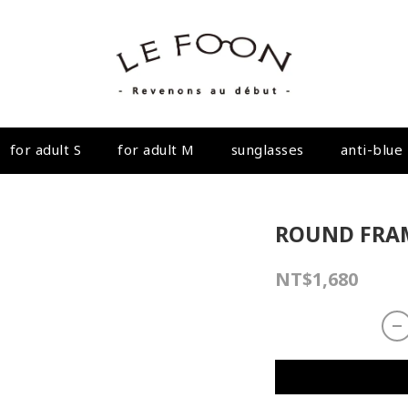
for adult S
for adult M
sunglasses
anti-blue 
ROUND FRAME
NT$1,680