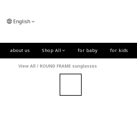
English
about us
Shop All
for baby
for kids
View All
/
ROUND FRAME sunglasses