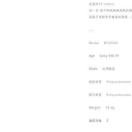
全系列15 colors
找一支 孩子和媽媽都喜歡的
讓孩子喜歡常常戴著的墨鏡 : 
. . .
Model BY50605
Age baby 8M-3Y
Made
台灣製造
鏡框材質
Polycarbonate
鏡片材質
Polycarbonate
Weight 19.4
g
濾鏡等級
2