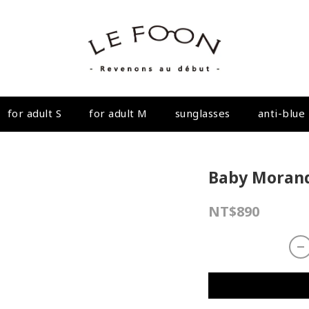
for adult S
for adult M
sunglasses
anti-blue 
Baby Morandi
NT$890