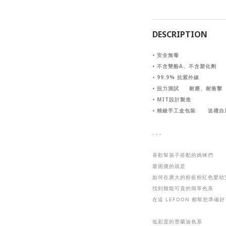
DESCRIPTION
• 安全無毒
•
不含雙酚A
、不含塑化劑
• 99.9% 抗紫外線
• 扭力測試 耐磨、耐衝擊
• MIT設計製造
• 精緻手工盒包裝 送禮自
. . .
喜歡幫孩子搭配的媽咪們
最困擾的就是
如何在廣大的粉藍粉紅色嬰幼
找到難能可貴的簡單色系
在這
LEFOON 都幫您準備好
低彩度的墨蘭迪色系