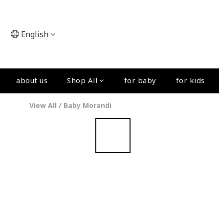
English
about us
Shop All
for baby
for kids
View All
/
Baby Morandi