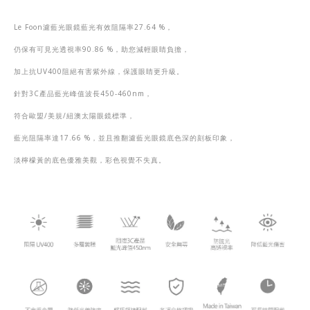
Le Foon
濾藍光眼鏡藍光有效阻隔率
27.64 %
，
仍保有可見光透視率
90.86 %
，助您減輕眼睛負擔，
加上抗
UV400
阻絕有害紫外線，保護眼睛更升級。
針對
3C
產品藍光峰值波長
450-460nm
，
符合歐盟
/
美規
/
紐澳太陽眼鏡標準，
藍光阻隔率達
17.66 %
，並且推翻濾藍光眼鏡底色
深的刻板印象，
淡檸檬黃的底色優雅美觀，彩色視覺不失真。