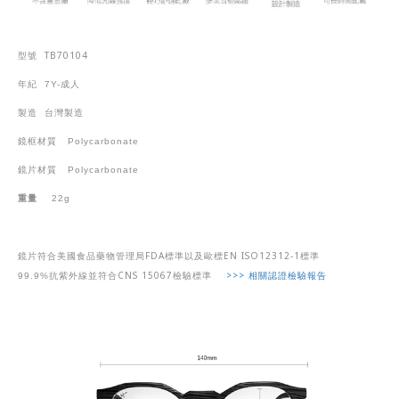
TB70104
型號
年紀
7Y-
成人
製造
台灣製造
鏡框材質
Polycarbonate
鏡片材質
Polycarbonate
重量
22g
FDA
EN ISO12312-1
鏡片符合美國食品藥物管理局
標準以及歐標
標準
CNS 15067
>>>
相關認證檢驗報告
99.9%
抗紫外線並符合
檢驗標準