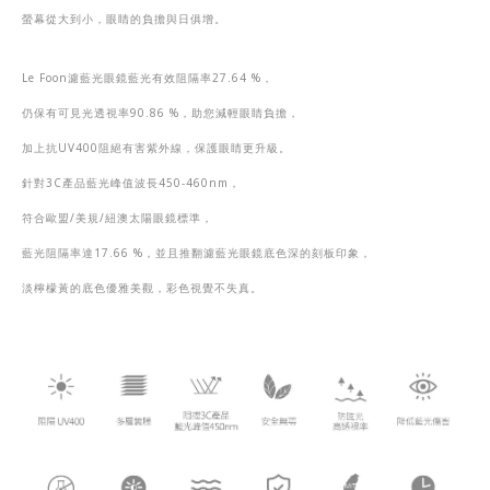
螢幕從大到小，眼睛的負擔與日俱增。
Le Foon
濾藍光眼鏡藍光有效阻隔率
27.64 %
，
仍保有可見光透視率
90.86 %
，助您減輕眼睛負擔，
加上抗
UV400
阻絕有害紫外線，保護眼睛更升級。
針對
3C
產品藍光峰值波長
450-460nm
，
符合歐盟
/
美規
/
紐澳太陽眼鏡標準，
藍光阻隔率達
17.66 %
，並且推翻濾藍光眼鏡底色
深的刻板印象，
淡檸檬黃的底色優雅美觀，彩色視覺不失真。