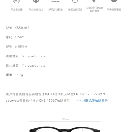
KB50102
型號
年紀
3Y-6Y
製造
台灣製造
鏡框材質
Polycarbonate
鏡片材質
Polycarbonate
重量
17g
FDA
EN ISO12312-1
鏡片符合美國食品藥物管理局
標準以及歐標
標準
CNS 15067
>>>
相關認證檢驗報告
99.9%
抗紫外線並符合
檢驗標準