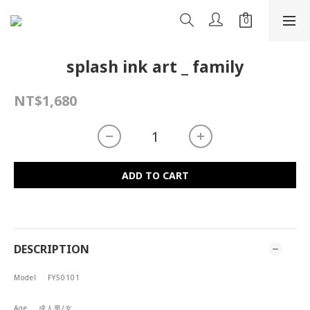
splash ink art _ family
NT$1,680
ADD TO CART
DESCRIPTION
Model
FY50101
Age
成人男/女