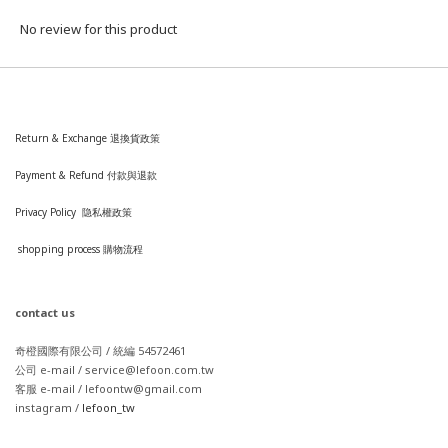
No review for this product
Return & Exchange 退換貨政策
Payment & Refund 付款與退款
Privacy Policy 隐私權政策
shopping process
購
物流程
contact us
奇橙國際有限公司 / 統編 54572461
公司 e-mail / service@lefoon.com.tw
客服 e-mail / lefoontw@gmail.com
instagram /
lefoon_tw