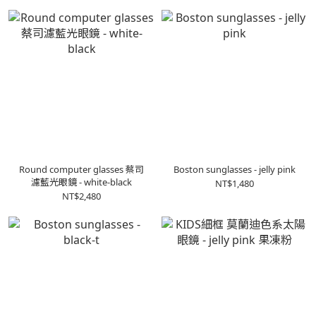
Round computer glasses 蔡司
Boston sunglasses - jelly pink
濾藍光眼鏡 - white-black
NT$1,480
NT$2,480