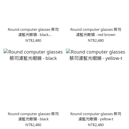
Round computer glasses 蔡司
Round computer glasses 蔡司
濾藍光眼鏡 - black
濾藍光眼鏡 - red brown
transparent
NT$2,480
NT$2,480
Round computer glasses 蔡司
Round computer glasses 蔡司
濾藍光眼鏡 - black
濾藍光眼鏡 - yellow-t
NT$2,480
NT$2,480