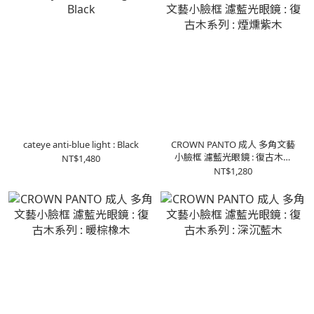
cateye anti-blue light : Black
CROWN PANTO 成人 多角文藝
小臉框 濾藍光眼鏡 : 復古木系
NT$1,480
列 : 煙燻紫木
NT$1,280