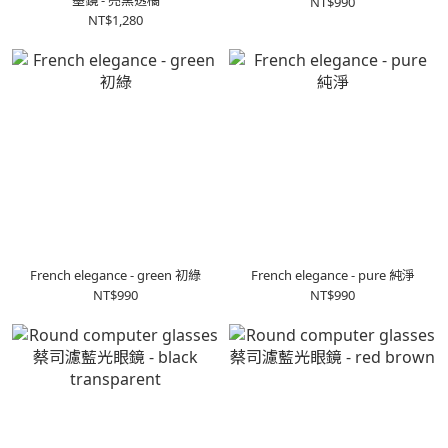
墨鏡 - 亮黑透橘
NT$990
NT$1,280
French elegance - green 初綠
French elegance - pure 純淨
NT$990
NT$990